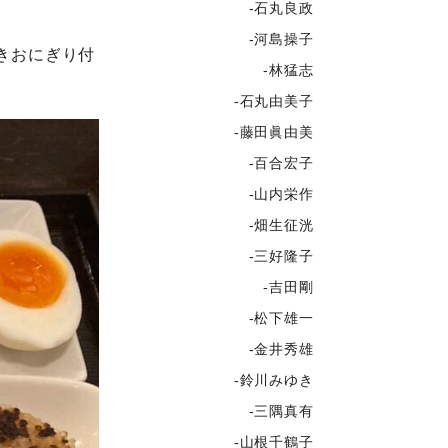
-石丸良政
-河島操子
きおにぎり付
-林猛志
-石丸由美子
-藤田眞由美
-百合宏子
-山内栄作
-畑生征洸
-三好隆子
-吉田剛
-松下雄一
-金井秀雄
-鈴川みゆき
-三隅真有
-山根千鶴子