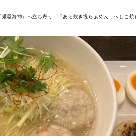
『麺屋海神』へ立ち寄り、『あら炊き塩らぁめん へしこ焼