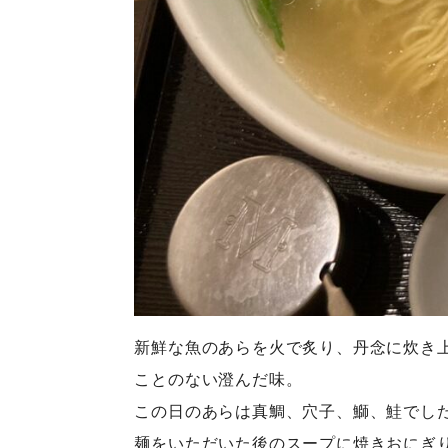
新鮮な魚のあらを火で炙り、丹念に炊き
ことのない澄んだ味。
この日のあらは真鯛、穴子、鰤、鮭でした
麺をいただいた後のスープに焼きおにぎ