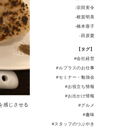
-宗田実令
-根賀明美
-橋本蓉子
-田原愛
【タグ】
#会社経営
#ルプラスのお仕事
#セミナー・勉強会
#お役立ち情報
#お出かけ情報
を感じさせる
#グルメ
#趣味
#スタッフのつぶやき