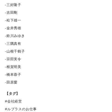
-三好隆子
-吉田剛
-松下雄一
-金井秀雄
-鈴川みゆき
-三隅真有
-山根千鶴子
-宗田実令
-根賀明美
-橋本蓉子
-田原愛
【タグ】
#会社経営
#ルプラスのお仕事