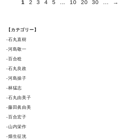
1
2
3
4
5
...
10
20
30
...
→
【カテゴリー】
-石丸直樹
-河島敬一
-百合稔
-石丸良政
-河島操子
-林猛志
-石丸由美子
-藤田眞由美
-百合宏子
-山内栄作
-畑生征洸