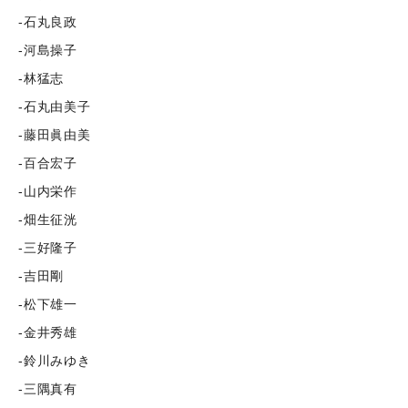
-石丸良政
-河島操子
-林猛志
-石丸由美子
-藤田眞由美
-百合宏子
-山内栄作
-畑生征洸
-三好隆子
-吉田剛
-松下雄一
-金井秀雄
-鈴川みゆき
-三隅真有