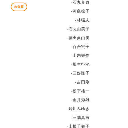
-石丸良政
未分類
-河島操子
-林猛志
-石丸由美子
-藤田眞由美
-百合宏子
-山内栄作
-畑生征洸
-三好隆子
-吉田剛
-松下雄一
-金井秀雄
-鈴川みゆき
-三隅真有
-山根千鶴子