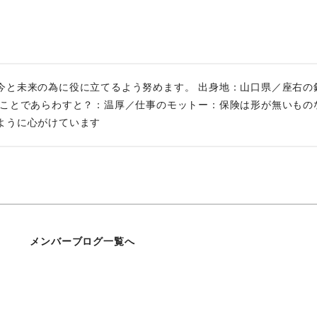
今と未来の為に役に立てるよう努めます。 出身地：山口県／座右の
とことであらわすと？：温厚／仕事のモットー：保険は形が無いもの
ように心がけています
メンバーブログ一覧へ