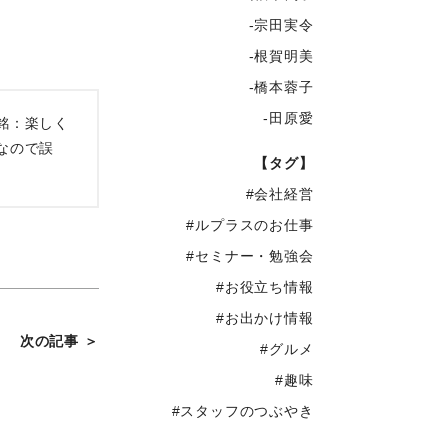
-宗田実令
-根賀明美
-橋本蓉子
-田原愛
銘：楽しく
なので誤
【タグ】
#会社経営
#ルプラスのお仕事
#セミナー・勉強会
#お役立ち情報
#お出かけ情報
次の記事 ＞
#グルメ
#趣味
#スタッフのつぶやき