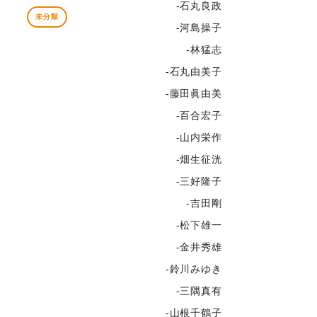
-石丸良政
未分類
-河島操子
-林猛志
-石丸由美子
-藤田眞由美
-百合宏子
-山内栄作
-畑生征洸
-三好隆子
-吉田剛
-松下雄一
-金井秀雄
-鈴川みゆき
-三隅真有
-山根千鶴子