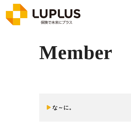
Member
な～に。