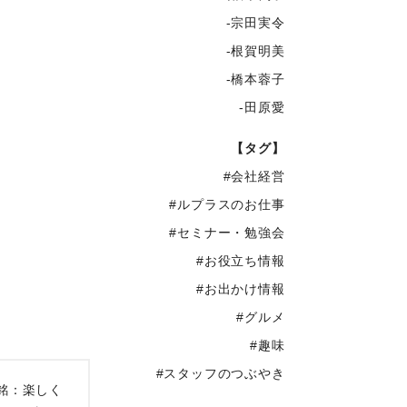
-宗田実令
-根賀明美
-橋本蓉子
-田原愛
【タグ】
#会社経営
#ルプラスのお仕事
#セミナー・勉強会
#お役立ち情報
#お出かけ情報
#グルメ
#趣味
#スタッフのつぶやき
銘：楽しく