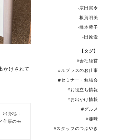
-宗田実令
-根賀明美
-橋本蓉子
-田原愛
【タグ】
#会社経営
出かけされて
#ルプラスのお仕事
#セミナー・勉強会
#お役立ち情報
#お出かけ情報
#グルメ
 出身地：
#趣味
／仕事のモ
#スタッフのつぶやき