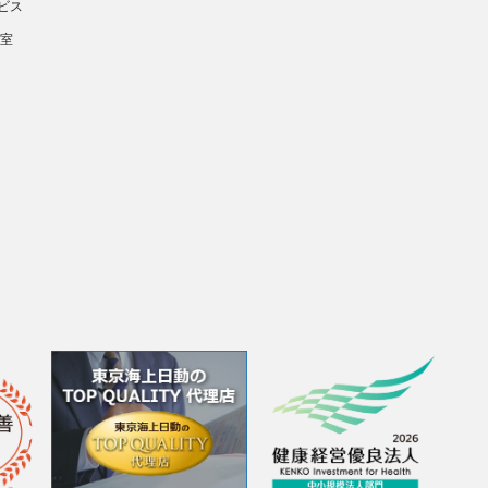
ビス
談室