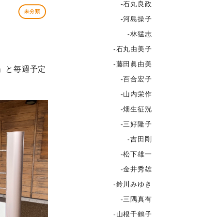
-石丸良政
未分類
-河島操子
-林猛志
-石丸由美子
-藤田眞由美
」と毎週予定
-百合宏子
-山内栄作
-畑生征洸
-三好隆子
-吉田剛
-松下雄一
-金井秀雄
-鈴川みゆき
-三隅真有
-山根千鶴子