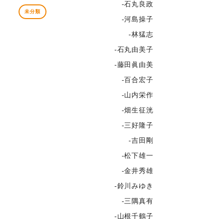
-石丸良政
未分類
-河島操子
-林猛志
-石丸由美子
-藤田眞由美
-百合宏子
-山内栄作
-畑生征洸
-三好隆子
-吉田剛
-松下雄一
-金井秀雄
-鈴川みゆき
-三隅真有
-山根千鶴子