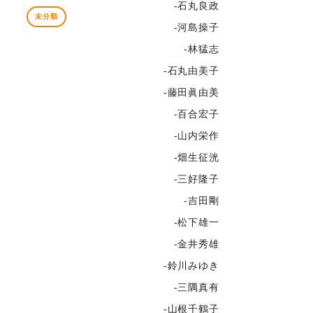
-石丸良政
未分類
-河島操子
-林猛志
-石丸由美子
-藤田眞由美
-百合宏子
-山内栄作
-畑生征洸
-三好隆子
-吉田剛
-松下雄一
-金井秀雄
-鈴川みゆき
-三隅真有
-山根千鶴子