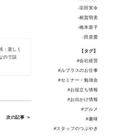
-宗田実令
-根賀明美
-橋本蓉子
-田原愛
銘：楽しく
【タグ】
なので誤
#会社経営
#ルプラスのお仕事
#セミナー・勉強会
#お役立ち情報
#お出かけ情報
#グルメ
次の記事 ＞
#趣味
#スタッフのつぶやき