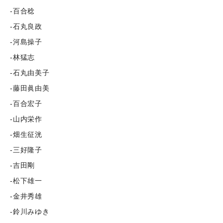
-百合稔
-石丸良政
-河島操子
-林猛志
-石丸由美子
-藤田眞由美
-百合宏子
-山内栄作
-畑生征洸
-三好隆子
-吉田剛
-松下雄一
-金井秀雄
-鈴川みゆき