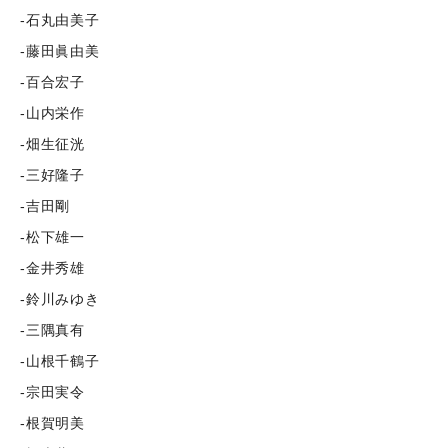
-石丸由美子
-藤田眞由美
-百合宏子
-山内栄作
-畑生征洸
-三好隆子
-吉田剛
-松下雄一
-金井秀雄
-鈴川みゆき
-三隅真有
-山根千鶴子
-宗田実令
-根賀明美