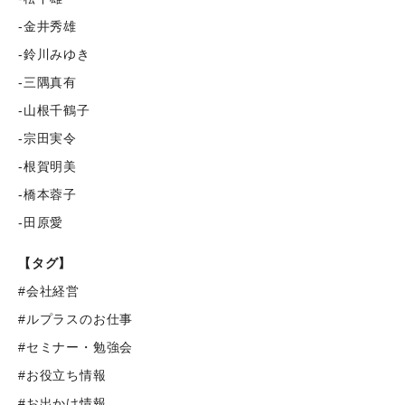
-金井秀雄
-鈴川みゆき
-三隅真有
-山根千鶴子
-宗田実令
-根賀明美
-橋本蓉子
-田原愛
【タグ】
#会社経営
#ルプラスのお仕事
#セミナー・勉強会
#お役立ち情報
#お出かけ情報