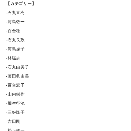
【カテゴリー】
-石丸直樹
-河島敬一
-百合稔
-石丸良政
-河島操子
-林猛志
-石丸由美子
-藤田眞由美
-百合宏子
-山内栄作
-畑生征洸
-三好隆子
-吉田剛
-松下雄一