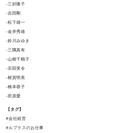
-三好隆子
-吉田剛
-松下雄一
-金井秀雄
-鈴川みゆき
-三隅真有
-山根千鶴子
-宗田実令
-根賀明美
-橋本蓉子
-田原愛
【タグ】
#会社経営
#ルプラスのお仕事