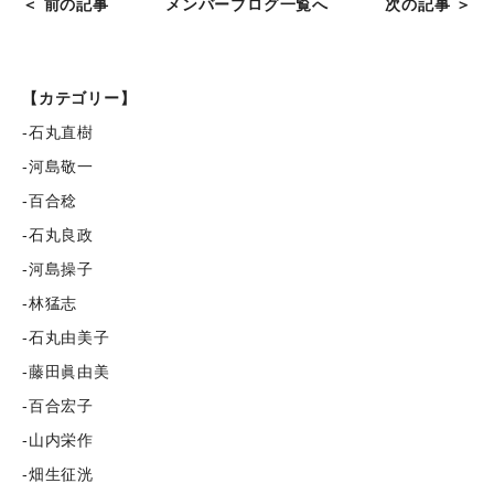
＜ 前の記事
メンバーブログ一覧へ
次の記事 ＞
【カテゴリー】
-石丸直樹
-河島敬一
-百合稔
-石丸良政
-河島操子
-林猛志
-石丸由美子
-藤田眞由美
-百合宏子
-山内栄作
-畑生征洸