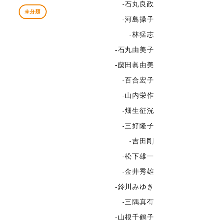
-石丸良政
未分類
-河島操子
-林猛志
-石丸由美子
-藤田眞由美
-百合宏子
-山内栄作
-畑生征洸
-三好隆子
-吉田剛
-松下雄一
-金井秀雄
-鈴川みゆき
-三隅真有
-山根千鶴子