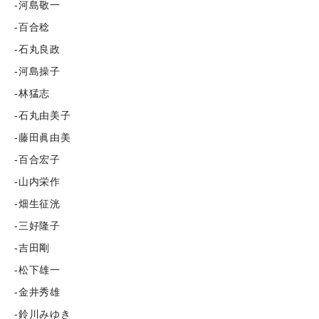
-河島敬一
-百合稔
-石丸良政
-河島操子
-林猛志
-石丸由美子
-藤田眞由美
-百合宏子
-山内栄作
-畑生征洸
-三好隆子
-吉田剛
-松下雄一
-金井秀雄
-鈴川みゆき