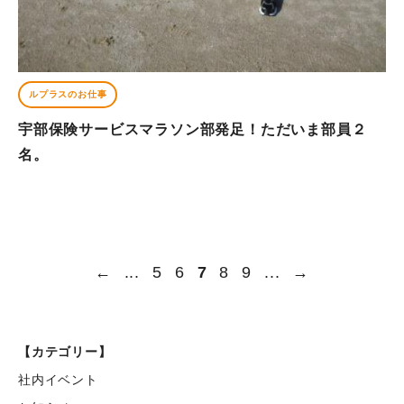
ルプラスのお仕事
宇部保険サービスマラソン部発足！ただいま部員２
名。
←
...
5
6
7
8
9
...
→
【カテゴリー】
社内イベント