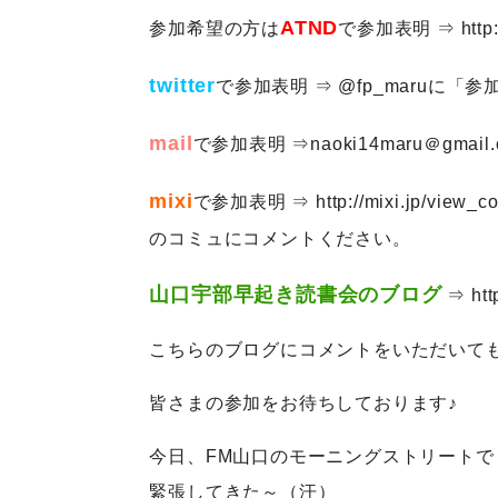
ATND
参加希望の方は
で参加表明 ⇒
http
twitter
で参加表明 ⇒ @fp_maruに
mail
で参加表明 ⇒naoki14maru＠gma
mixi
で参加表明 ⇒
http://mixi.jp/view_
のコミュにコメントください。
山口宇部早起き読書会のブログ
⇒
htt
こちらのブログにコメントをいただいても
皆さまの参加をお待ちしております♪
今日、FM山口のモーニングストリート
緊張してきた～（汗）